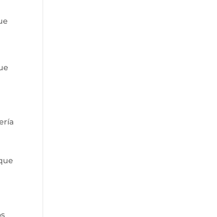
ue
que
ería
 que
os