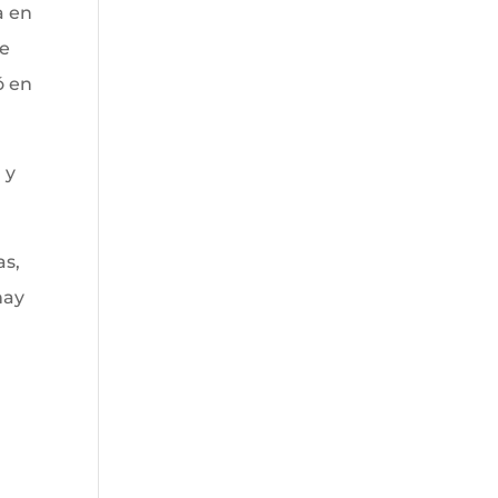
a en
ue
ó en
 y
as,
hay