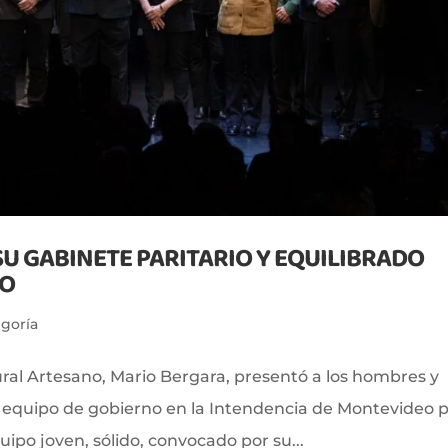
U GABINETE PARITARIO Y EQUILIBRADO
EO
egoría
ural Artesano, Mario Bergara, presentó a los hombres y
su equipo de gobierno en la Intendencia de Montevideo 
uipo joven, sólido, convocado por su...