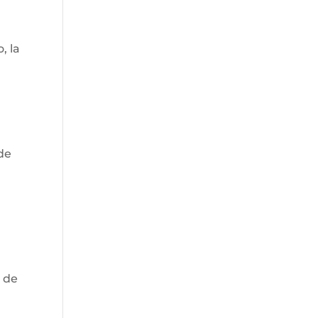
, la
de
y
o de